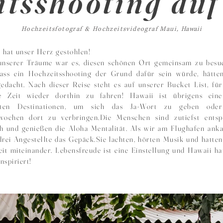
itsshooting au
Hochzeitsfotograf & Hochzeitsvideograf Maui,
Hawaii
 hat unser Herz gestohlen!
unserer Träume war es, diesen schönen Ort gemeinsam zu besu
ass ein Hochzeitsshooting der Grund dafür sein würde, hätte
gedacht.
Nach dieser Reise steht es auf unserer Bucket List, für
re Zeit wieder dorthin zu fahren! Hawaii ist übrigens ein
sten Destinationen, um sich das Ja-Wort zu geben oder
rwochen dort zu verbringen.
Die Menschen sind zutiefst entsp
ch und genießen die Aloha Mentalität.
Als wir am Flughafen ank
drei Angestellte das Gepäck.
Sie lachten, hörten Musik und hatten
eit miteinander.
Lebensfreude ist eine Einstellung und Hawaii ha
inspiriert!