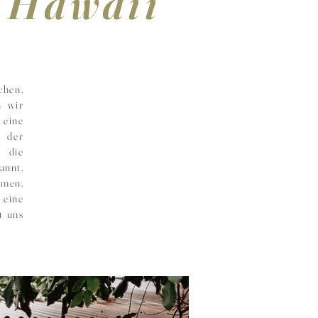
f
Hawaii
chen,
n wir
 eine
e der
 die
annt,
amen,
 eine
t uns