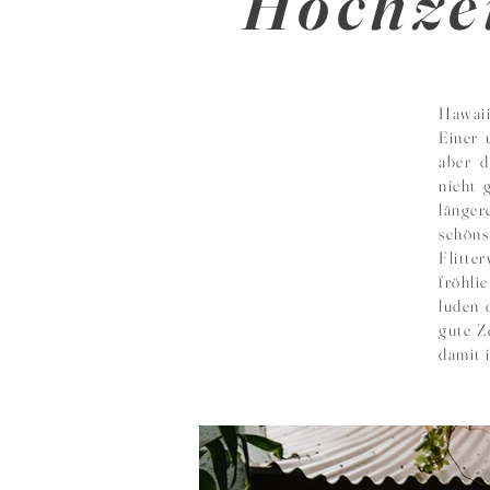
Hochze
Hawaii
Einer 
aber d
nicht 
länge
schön
Flitte
fröhli
luden 
gute Z
damit 