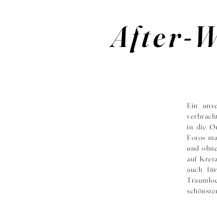
After-
Ein unv
verbrach
in die O
Fotos ma
und ohne
auf Kret
auch fü
Traumlo
schönste