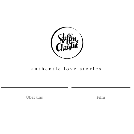
authentic love stories
Über uns
Film