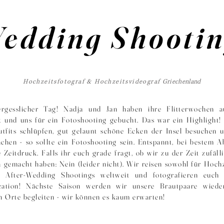
Wedding Shootin
Hochzeitsfotograf & Hochzeitsvideograf
Griechenland
ergesslicher Tag! Nadja und Jan haben ihre Flitterwochen a
t und uns für ein Fotoshooting gebucht. Das war ein Highlight
utfits schlüpfen, gut gelaunt schöne Ecken der Insel besuchen 
chen - so sollte ein Fotoshooting sein. Entspannt, bei bestem A
 Zeitdruck. Falls ihr euch grade fragt, ob wir zu der Zeit zufäll
a gemacht haben: Nein (leider nicht). Wir reisen sowohl für Hochz
r After-Wedding Shootings weltweit und fotografieren euch 
cation! Nächste Saison werden wir unsere Brautpaare wiede
n Orte begleiten - wir können es kaum erwarten!