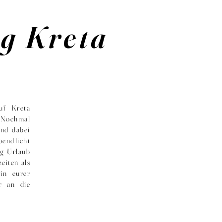
g Kreta
uf Kreta
! Nochmal
und dabei
bendlicht
ig Urlaub
eiten als
in eurer
r an die